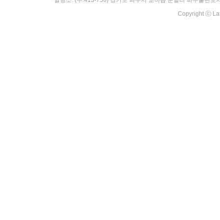
발행소: (우:413-756) 경기도 파주시 교하읍 문발리 파주출판도시 529-5 | Tel
Copyright ⓒ La·e