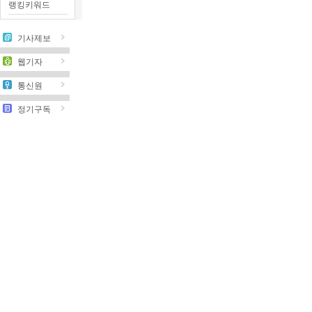
랭킹키워드
기사제보
웹기자
통신원
정기구독