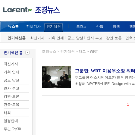
뉴스홈
전체기사
인기섹션
조경in
산업
정책
캠
인기섹션홈
최신기사
기획·연재
공모·당선
인사·부고
강연·토론
건축·
조경뉴스 > 인기섹션 > 태그 >
WRT
최신기사
그룹한, WRT 이용우소장 워
기획·연재
㈜그룹한 어소시에이트(대표 박명권)는 미국 
공모·당선
초청해 ‘WATER+LIFE: Design with wa
인사·부고
강연·토론
1
건축·토목
해외
일정안내
주간 Top30