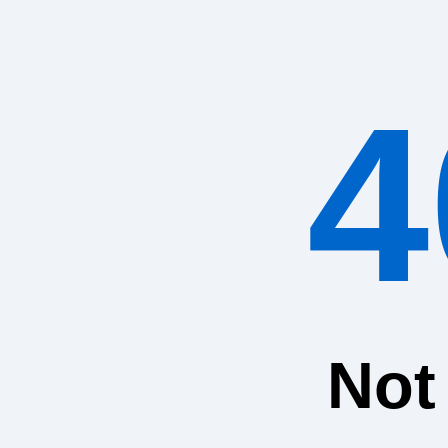
4
Not