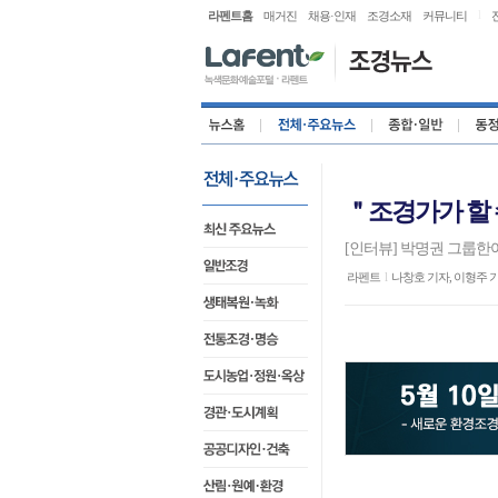
l
라펜트홈
매거진
채용·인재
조경소재
커뮤니티
＂조경가가 할 수
[인터뷰] 박명권 그룹
라펜트
l
나창호 기자, 이형주 