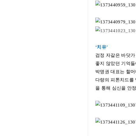
‘
치유
’
검정 자갈은 바닷가
좋지 않았던 기억들
박명권 대표는 할머
다량의 피톤치드를 
을 통해 심신을 안