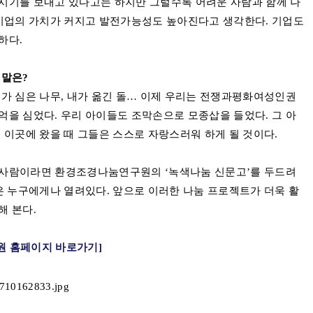
시기를 보내고 있다고는 하지만 그럴수록 어려운 사람과 함께 나
기업의 가치가 커지고 발전가능성도 높아진다고 생각한다
.
기업도
요하다
.
 말은
?
가 심은 나무
,
내가 옮긴 돌
…
이제 우리는 전쟁과평화여성인권
억을 심었다
.
우리 아이들도 조막손으로 모종삽을 들었다
.
그 아
 이곳에 왔을 때 그들은 스스로 자랑스러워 하게 될 것이다
.
 사람이라면 환경조경나눔연구원의
‘
녹색나눔 신문고
’
를 두드려
은 누구에게나 열려있다
.
앞으로 이러한 나눔 프로젝트가 더욱 활
해 본다
.
 홈페이지 바로가기]