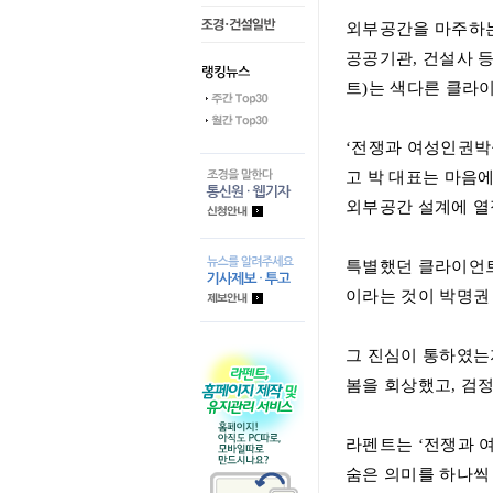
외부공간을 마주하
공공기관
,
건설사 
트
)
는 색다른 클라
‘
전쟁과 여성인권
고 박 대표는 마음
외부공간 설계에 열
특별했던 클라이언트
이라는 것이 박명권
그 진심이 통하였는
봄을 회상했고
,
검정
라펜트는
‘
전쟁과 
숨은 의미를 하나씩