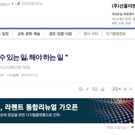
전체보기
 있는 일, 해야 하는 일＂
한어소시에이트 대표
기자
l
기사입력
2013-07-11
본광고 열지 않기