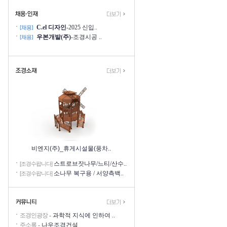
C.el 디자인
-2025 신입..
[채용]
우본개발(주)
-조경시공 ..
[채용]
비엔지(주)_휴게시설물(풍차..
스트로브잣나무/느티/산수..
[조경수팝니다]
소나무 복구용 / 서양측백..
[조경수팝니다]
조경인광장
-
과학적 지식에 인하여 ..
주소록
-
나우조경건설