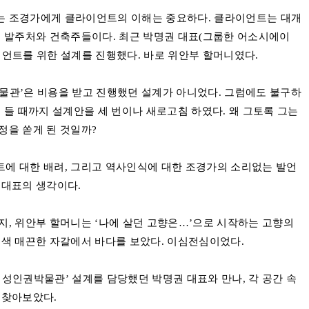
는 조경가에게 클라이언트의 이해는 중요하다
.
클라이언트는 대개
등 발주처와 건축주들이다
.
최근 박명권 대표
(
그룹한 어소시에이
이언트를 위한 설계를 진행했다
. 바로
위안부 할머니였다
.
박물관
’
은 비용을 받고 진행했던 설계가 아니었다
.
그럼에도 불구하
에 들 때까지 설계안을 세 번이나 새로고침 하였다
.
왜 그토록 그는
정을 쏟게 된 것일까
?
에 대한 배려
,
그리고 역사인식에 대한 조경가의 소리없는 발언
 대표의 생각이다
.
지,
위안부 할머니는
‘
나에 살던 고향은
…’
으로 시작하는 고향의
색 매끈한 자갈에서 바다를 보았다
.
이심전심이었다
.
여성인권박물관
’
설계를 담당했던 박명권 대표와 만나
,
각 공간 속
 찾아보았다
.