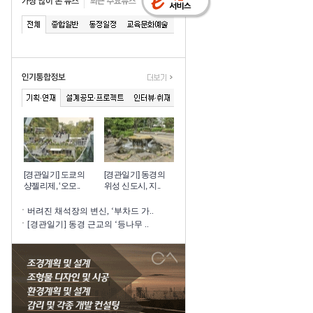
[경관일기] 도쿄의
[경관일기] 동경의
샹젤리제, ‘오모..
위성 신도시, 지..
버려진 채석장의 변신, ‘부차드 가..
[경관일기] 동경 근교의 ‘등나무 ..