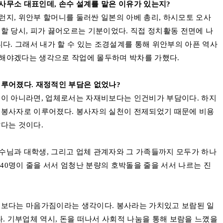
사무소 대표인데, 손수 설계를 맡은 이유가 있는지?
그런지
,
위안부 할머니를 둘러싼 일본의 아베 총리
,
하시모토 오사
접할 당시
,
피가 끓어오르는 기분이었다
.
직접 정치활동 전면에 나
니다
.
그래서 내가 할 수 있는 조경설계를 통해 위안부의 아픈 역사
해야겠다는 생각으로 작업에 몰두하며 박차를 가했다
.
이루어졌다
.
재정적인 부담은 없었나
?
업이 아니라면
,
업체로서는 자재비보다는 인건비가 부담이다
.
하지
눔봉사자로 이루어졌다
.
봉사자의 실천이 전제되었기 때문에 비용
았다는 것이다
.
수님과 대학생
,
그리고 업체 관계자와 그 가족들까지 모두가 하나
~40
명이 줄을 서서 엄청난 분량의 호박돌을 줄을 서서 나르는 진
돈보다는 마음가짐이라는 생각이다
.
봉사라는 가치있고 보람된 일
다
.
기부업체 역시
,
돈을 떠나서 사회적 나눔을 통해 보람을 느꼈을