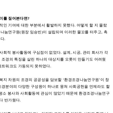
의미를 짚어본다면
?
적인 기여에 대한 부분에서 활발하지 못했다
.
어떻게 할 지 몰랐
나눔연구원(원장 임승빈)이 설립되며 이러한 물꼬를 터주고
,
촉
됐다
.
사회적 봉사활동에 구심점이 없었다
.
설계
,
시공
,
관리 회사가 각
,
조경의 특징을 살린 하나의 대상지를 오롯이 만들기도 어려웠
네트워크도 가동되지 못하였다
.
복지 차원의 조경의 공공성을 담보할
‘
환경조경나눔연구원
’
이 창
조경분야의 다양한 구성원이 하나로 뭉쳐 사회공헌을 언제라도 할
평소 봉사와 사회활동에 관심이 많았기 때문에 환경조경나눔연구
다 반가웠다
.