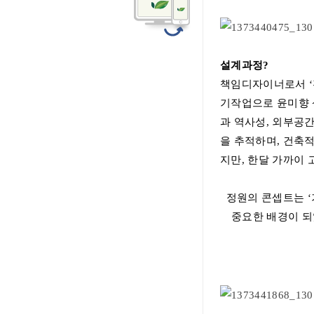
설계과정
?
책임디자이너로서
‘
기작업으로 윤미향
과 역사성
,
외부공간
을 추적하며
,
건축적
지만
,
한달 가까이 
정원의 콘셉트는
‘
중요한 배경이 되