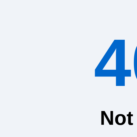
4
Not